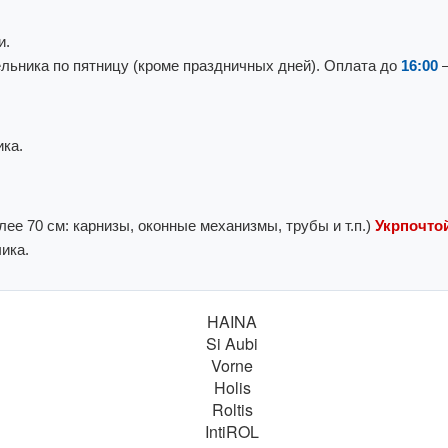
и.
льника по пятницу (кроме праздничных дней). Оплата до
16:00
—
ка.
ее 70 см: карнизы, оконные механизмы, трубы и т.п.)
Укрпочтой
ика.