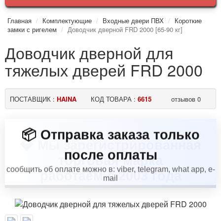
Главная
Комплектующие
Входные двери ПВХ
Короткие
замки с ригелем
Доводчик дверной FRD 2000 [65-90 кг]
Доводчик дверной для
тяжелых дверей FRD 2000
ПОСТАВЩИК :
HAINA
КОД ТОВАРА :
6615
отзывов 0
💎 Мы зарегистрированная
📦 Отправка заказа только
торговая марка
после оплаты
работаем с 2003 года
сообщить об оплате можно в: viber, telegram, what app, e-
mail