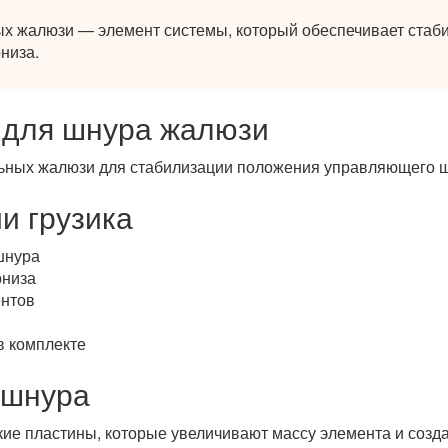
ых жалюзи — элемент системы, который обеспечивает ста
низа.
к для шнура жалюзи
льных жалюзи для стабилизации положения управляющего ш
и грузика
шнура
рниза
ентов
в комплекте
 шнура
кие пластины, которые увеличивают массу элемента и созд