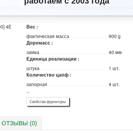
работаем с 2003 года
Вес :
фактическая масса
900 g
Дорнмасс :
замка
40 мм
Единица реализации :
штука
1 шт.
Количество цапф :
запорная
4 шт.
...
Свойства фурнитуры
ОТЗЫВЫ (0)