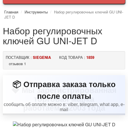
Главная
Инструменты
Набор регулировочных ключей GU UNI-
JET D
Набор регулировочных
ключей GU UNI-JET D
ПОСТАВЩИК :
SIEGENIA
КОД ТОВАРА :
1859
отзывов 1
💎 Мы зарегистрированная
📦 Отправка заказа только
торговая марка
после оплаты
работаем с 2003 года
сообщить об оплате можно в: viber, telegram, what app, e-
mail