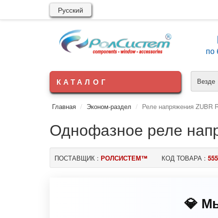
Русский
по 
КАТАЛОГ
Везде
Главная
Эконом-раздел
Реле напряжения ZUBR R
Однофазное реле напр
ПОСТАВЩИК :
РОЛСИСТЕМ™
КОД ТОВАРА :
555
💎 М