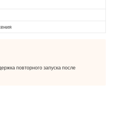
жения
держка повторного запуска после