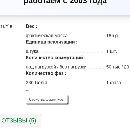
работаем с 2003 года
Вес :
фактическая масса
185 g
Единица реализации :
штука
1 шт.
Количество коммутаций :
под нагрузкой / без нагрузки
50 тыс / 2
Количество фаз :
230 Вольт
1 фаза
...
Свойства фурнитуры
ОТЗЫВЫ (5)