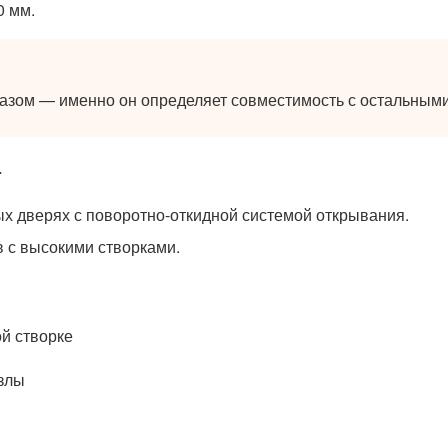
0 мм.
казом — именно он определяет совместимость с остальным
т
ых дверях с поворотно-откидной системой открывания.
 с высокими створками.
й створке
узлы