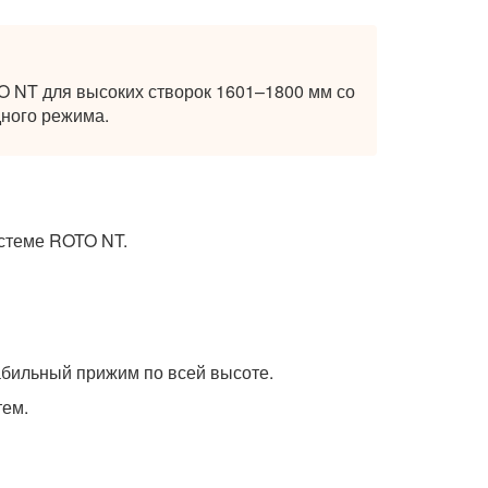
 NT для высоких створок 1601–1800 мм со
ного режима.
истеме ROTO NT.
табильный прижим по всей высоте.
тем.