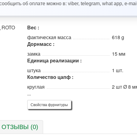
работаем с 2003 года
Вес :
фактическая масса
618 g
Дорнмасс :
замка
15 мм
Единица реализации :
штука
1 шт.
Количество цапф :
круглая
2 шт Ø 8 м
...
Свойства фурнитуры
ОТЗЫВЫ (0)