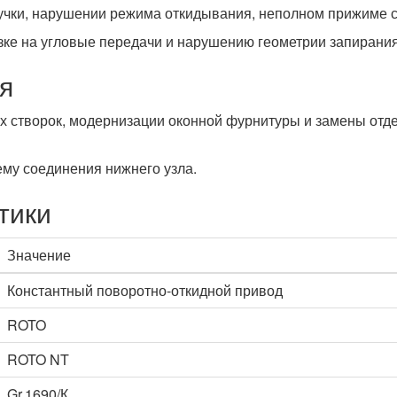
учки, нарушении режима откидывания, неполном прижиме с
зке на угловые передачи и нарушению геометрии запирания
я
х створок, модернизации оконной фурнитуры и замены отд
ему соединения нижнего узла.
тики
Значение
Константный поворотно-откидной привод
ROTO
ROTO NT
Gr.1690/К