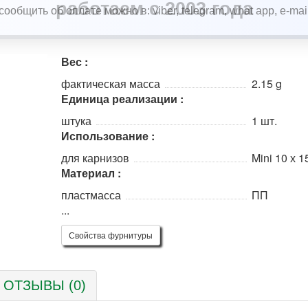
работаем с 2003 года
Вес :
фактическая масса
2.15 g
Единица реализации :
штука
1 шт.
Использование :
для карнизов
Mini 10 х 1
Материал :
пластмасса
ПП
...
Свойства фурнитуры
ОТЗЫВЫ (0)