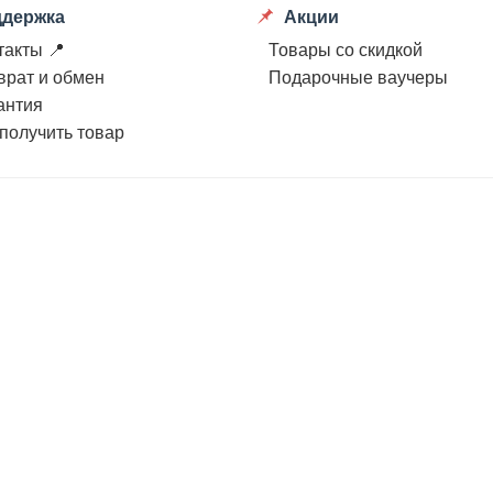
держка
Акции
такты 📍
Товары со скидкой
врат и обмен
Подарочные ваучеры
антия
 получить товар