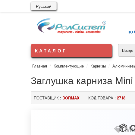
Русский
по 
КАТАЛОГ
Везде
Главная
Комплектующие
Карнизы
Алюминиев
Заглушка карниза Mini
ПОСТАВЩИК :
DORMAX
КОД ТОВАРА :
2718
💎 М