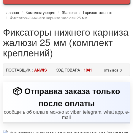
Главная
Комплектующие
Жалюзи
Горизонтальные
Фиксаторы нижнего карниза жалюзи 25 мм
Фиксаторы нижнего карниза
жалюзи 25 мм (комплект
креплений)
ПОСТАВЩИК :
ANWIS
КОД ТОВАРА :
1041
отзывов 0
💎 Мы зарегистрированная
📦 Отправка заказа только
торговая марка
после оплаты
работаем с 2003 года
сообщить об оплате можно в: viber, telegram, what app, e-
mail