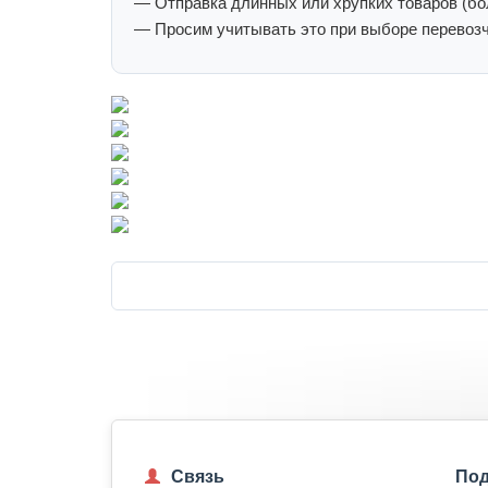
— Отправка длинных или хрупких товаров (бол
— Просим учитывать это при выборе перевозч
Связь
Под