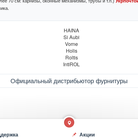
ее 70 см: карнизы, оконные механизмы, трубы и т.п.)
Укрпочтой
ика.
Официальный дистрибьютор фурнитуры
держка
Акции