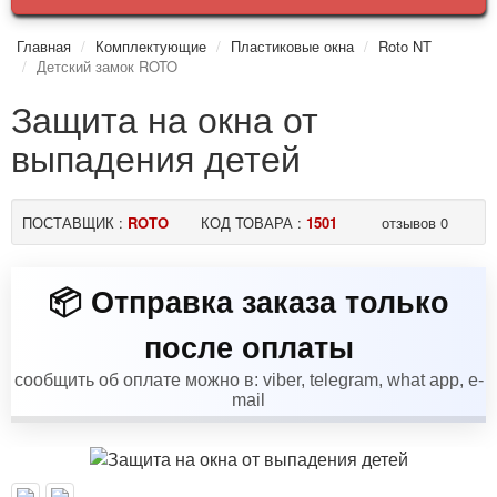
Главная
Комплектующие
Пластиковые окна
Roto NT
Детский замок ROTO
Защита на окна от
выпадения детей
ПОСТАВЩИК :
ROTO
КОД ТОВАРА :
1501
отзывов 0
💎 Мы зарегистрированная
📦 Отправка заказа только
торговая марка
после оплаты
работаем с 2003 года
сообщить об оплате можно в: viber, telegram, what app, e-
mail